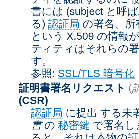
書には (subject と呼
る)
認証局
の署名、所
という X.509 の
ティティはそれらの署
す。
参照:
SSL/TLS 暗号化
証明書署名リクエスト
(
(CSR)
認証局
に提出 する未
書
の
秘密鍵
で署名しま
ると、それは本物の証