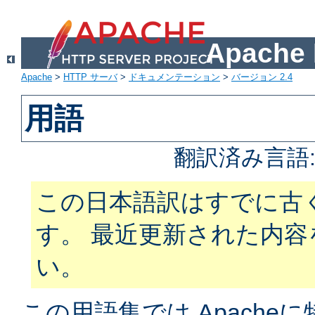
Apach
Apache
>
HTTP サーバ
>
ドキュメンテーション
>
バージョン 2.4
用語
翻訳済み言語
この日本語訳はすでに古
す。 最近更新された内
い。
この用語集では Apach