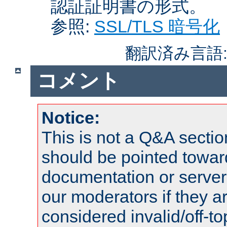
認証証明書の形式。
参照:
SSL/TLS 暗号化
翻訳済み言語
コメント
Notice:
This is not a Q&A sect
should be pointed towar
documentation or serve
our moderators if they a
considered invalid/off-t