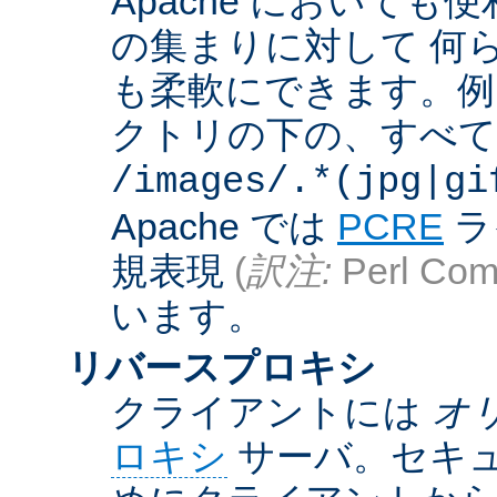
Apache において
の集まりに対して 何
も柔軟にできます。例えば
クトリの下の、すべての .g
/images/.*(jpg|gi
Apache では
PCRE
ラ
規表現
(
訳注:
Perl Comp
います。
リバースプロキシ
クライアントには
オ
ロキシ
サーバ。セキュ