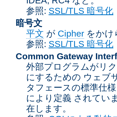
IDEA, RC4 など。
参照:
SSL/TLS 暗号化
暗号文
平文
が
Cipher
をかけ
参照:
SSL/TLS 暗号化
Common Gateway Inter
外部プログラムがリ
にするための ウェブ
タフェースの標準仕様
により定義 されてい
在します。