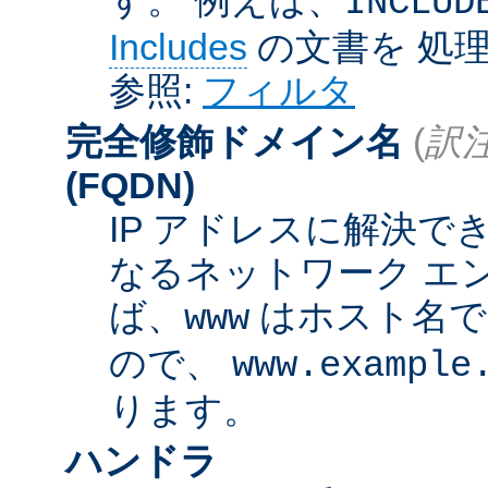
INCLUD
Includes
の文書を 処
参照:
フィルタ
完全修飾ドメイン名
(
訳注
(FQDN)
IP アドレスに解決
なるネットワーク エ
ば、
はホスト名
www
ので、
www.example
ります。
ハンドラ